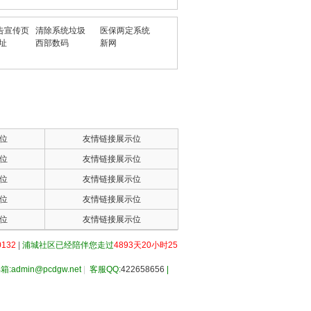
告宣传页
清除系统垃圾
医保两定系统
网址
西部数码
新网
位
友情链接展示位
位
友情链接展示位
位
友情链接展示位
位
友情链接展示位
位
友情链接展示位
132
|
浦城社区已经陪伴您走过
4893天20小时25
箱:admin@pcdgw.net
|
客服QQ:
422658656
|