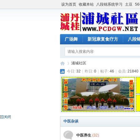
设为首页
收藏本站
八段锦系统学习
土豆
5
广场舞
新冠康复食疗方
八段
浦城社区
今日:
32
|
昨日:
0
|
帖子:
46
|
会员:
21840
浦
»
中医杂谈
中医养生
(32)