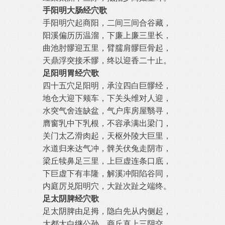
手阳明大肠经穴歌
手阳明穴起商阳，二间三间合谷藏，
阳溪偏历历温溜，下廉上廉三里长，
曲池肘髎迎五里，臂臑肩髎巨骨起，
天鼎浮突接禾髎，终以迎香二十止。
足阳明胃经穴歌
四十五穴足阳明，承泣四白巨髎经，
地仓大迎下颊车，下关头维对人迎，
水突气舍连缺盆，气户库房屋翳寻，
膺窗乳中下乳根，不容承满出梁门，
关门太乙滑肉起，天枢外陵大巨里，
水道归来达气冲，髀关伏兔走阴市，
梁丘犊鼻足三里，上巨虚连条口底，
下巨虚下有丰隆，解溪冲阳陷谷同，
内庭厉兑阳明穴，大趾次趾之端终。
足太阴脾经穴歌
足太阴脾由足拇，隐白先从内侧起，
大都太白继公孙，商丘直上三阴交，