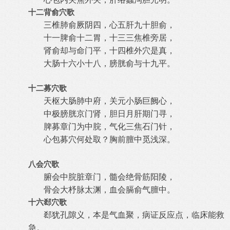
十二背俞穴歌
三椎肺俞厥阴四，心五肝九十胆俞，
十一脾俞十二胃，十三三焦椎旁居，
肾俞却与命门平，十四椎外穴是真，
大肠十六小十八，膀胱俞与十九平。
十二募穴歌
天枢大肠肺中府，关元小肠巨阙心，
中极膀胱京门肾，胆日月肝期门寻，
脾募章门为中脘，气化三焦石门针，
心包募穴何处取？胸前膻中觅浅深。
八会穴歌
腑会中脘脏章门，髓会绝骨筋阳陵，
骨会大杼脉太渊，血会膈俞气膻中。
十六郄穴歌
郄犹孔隙义，本是气血聚，病证反应点，临床能救
急。