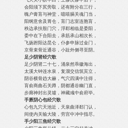
会阳须下尻旁取，还有附分在三行，
魄户膏肓与神堂，噫嘻膈关魂门当，
阳纲意舍及胃仓，肓门志室连胞肓，
秩边承扶殷门穴，浮郄相临是委阳，
委中在下合阳去，承筋承山相次长，
飞扬跗阳达昆仑，仆参申脉过金门，
京骨束骨近通谷，小趾外侧寻至阴。
足少阴肾经穴歌
足少阴肾二十七，涌泉然乖徽海出，
太溪大钟连水泉，复溜交信筑宾立，
阴谷横骨趋大赫，气穴四满中注得，
肓俞商曲石关蹲，阴都通谷幽门直，
步廊神封出灵墟，神藏彧中俞府毕。
手厥阴心包经穴歌
心包九穴天池近，天泉曲泽郄门认，
间使内关输大陵，劳宫中冲中指尽。
手少阳三焦经穴歌