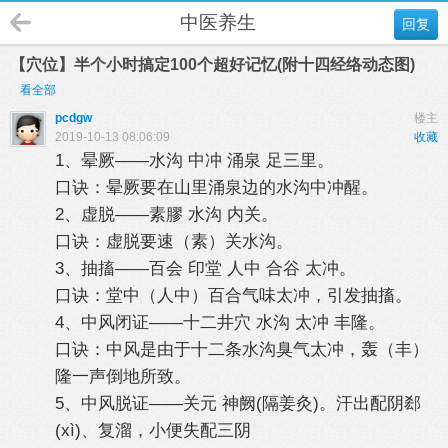
中医养生
回复
【穴位】半个小时搞定100个超好记忆(附十四经络动态图)
看全部
pcdgw
楼主
2019-10-13 08:06:09
收藏
1、晕厥——水沟 中冲 涌泉 足三里。
口诀：晕厥要在山里涌泉边的水沟中冲醒。
2、虚脱——素膠 水沟 内关。
口诀：虚脱要速（素）关水沟。
3、抽搐——百会 印堂 人中 合谷 太冲。
口诀：堂中（人中）百合气味太冲，引发抽搐。
4、中风闭证——十二井穴 水沟 太冲 丰隆。
口诀：中风是由于十二条水沟臭气太冲，轰（丰）
隆一声倒地所致。
5、中风脱证——关元 神阙(隔姜灸)。汗出配阴郄
(xì)、复溜，小便失配三阴