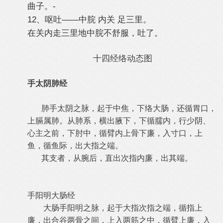
曲子。-
12、呕吐——中脘 内关 足三里。
在关内走三里地中脘不舒服，吐了。
十四经络动态图
手太阴肺经
肺手太阴之脉，起于中焦，下络大肠，还循胃口，
上膈属肺。从肺系，横出腋下，下循臑内，行少阴、
心主之前，下肘中，循臂内上骨下廉，入寸口，上
鱼，循鱼际，出大指之端。
其支者，从腕后，直出次指内廉，出其端。
手阳明大肠经
大肠手阳明之脉，起于大指次指之端，循指上
廉，出合谷两骨之间，上入两筋之中，循臂上廉，入