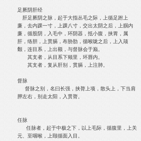
足厥阴肝经
肝足厥阴之脉，起于大指丛毛之际，上循足跗上
廉，去内踝一寸，上踝八寸，交出太阴之后，上腘内
廉，循股阴，入毛中，环阴器，抵小腹，挟胃，属
肝，络胆，上贯膈，布胁肋，循喉咙之后，上入颃
颡，连目系，上出额，与督脉会于巅。
其支者，从目系下颊里，环唇内。
其支者，复从肝别，贯膈，上注肺。
督脉
督脉之别，名曰长强，挟膂上项，散头上，下当肩
胛左右，别走太阳，入贯膂。
任脉
任脉者，起于中极之下，以上毛际，循腹里，上关
元、至咽喉，上颐循面入目。