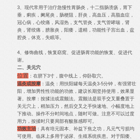
3、现代常用于治疗急慢性胃肠炎，十二指肠溃疡，胃下
垂，痢疾，阑尾炎，肠梗阻，肝炎，高血压，高脂血症，
冠心病，心绞痛，风湿热，支气管炎，支气管哮喘，肾
炎，肾绞痛，膀胀炎，阳痿，遗精，功能性子宫出血，盆
腔炎，休克，失眠等。
4、修饰曲线，恢复窈窕、促进肠胃功能的恢复、促进代
谢。
二、关元穴
位置
：在脐下3寸，腹中线上，仰卧取穴。
温灸或按摩
：温灸：用扶阳罐每天温灸3-5分钟，有强肾壮
阳，增加男性性功能的功效，建议长期坚持使用，效果显
著。按摩：按揉法或震颤法。震颤法是双手交叉重叠置于
关元穴上，稍加压力，然后交叉之手快速地、小幅度地上
下推动。操作不分时间地点，随时可做。注意不可以过度
用力，按揉时只要局部有酸胀感即可。
功效主治
：具有培元固本、补益下焦之功，凡元气亏损均
可使用。临床上多用于泌尿、生殖系统疾患。对于阳痿、