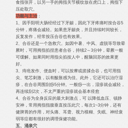
食指张开，以另一手的拇指关节横纹放在虎口上，拇指下
压处取穴。
功能与主治
：
1、因手阳明大肠经经过下牙龈，因此下牙疼痛时按合谷5
分钟，疼痛会减轻。如果患牙龈炎，并且持续时间较长，
反复发作，经常按压合谷也有效果。
2、合谷还是一个急救穴。如因中暑、中风、虚脱等导致晕
厥时，可用拇指掐捏患者合谷，持续2～3分钟，晕厥一般
可缓解。如果同时用指尖掐按人中，醒脑回苏的效果更
好。
3、痔疮发作、便血时，可以按摩或搓揉合谷，也可用指
尖、笔芯刺激，以有酸胀感为佳。此外，它还可以治疗湿
疹，在合谷周围刮痧5分钟。一般痧一出，湿疹就会减轻，
再连续刮2次，不太严重的湿疹就会基本痊愈
4、合谷为全身反应的最大刺激点，可 以降低血压、镇静
安神，常用拇指指腹垂直按压此穴，每次1~3分钟，还有
健脾胃的作用，对头痛、耳聋、视力模糊、失眠、神经衰
弱等症都有很好的调理保健功能。
五、涌泉穴