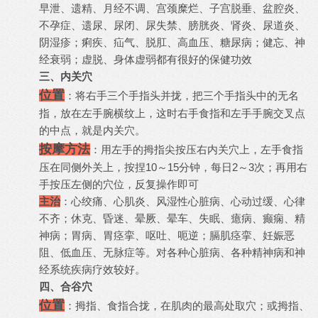
早泄、遗精、月经不调、宫颈糜烂、子宫脱垂、盆腔炎、
不孕症、遗尿、尿闭、尿失禁、膀胱炎、肾炎、尿道炎、
阴湿疹；痢疾、疝气、脱肛、高血压、糖尿病；健忘、神
经衰弱；虚脱、身体虚弱都有很好的保健功效
三、内关穴
位置
：将右手三个手指头并拢，把三个手指头中的无名
指，放在左手腕横纹上，这时右手食指和左手手腕交叉点
的中点，就是内关穴。
按摩方法
：用左手的拇指尖按压右内关穴上，左手食指
压在同侧外关上，按捏10～15分钟，每日2～3次；再用右
手按压左侧的穴位，反复操作即可
主治
：心绞痛、心肌炎、风湿性心脏病、心动过缓、心律
不齐；休克、昏迷、晕厥、晕车、失眠、癔病、癫痫、精
神病；胃病、胃痉挛、呕吐、呃逆；膈肌痉挛、妊娠恶
阻、低血压、无脉症等。对各种心脏病、各种精神病和神
经系统疾病疗效较好。
四、合谷穴
位置
：拇指、食指合拢，在肌肉的最高处取穴；或拇指、