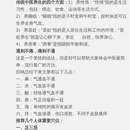
传统中医养生的四个方面：
1） 养性情：“性情”指的是生活
习性，包括：情志、饮食、运动等生活方式。
2） 养睡眠：“睡眠”指的是子时觉和午时觉，按时休息可以
生养全身气血。
3） 养居处：“居处”指的是人居住生活和工作的环境；“居
处养生”就是让心静下来，亲近 自然，怡养身心。
4） 养房事：“房事”是指阴阳平衡和谐。
通则不痛，痛则不通
这是一个笼统的说法，但是却可以帮助大家体会中医最简
单，流行最广的方法。
归纳总结下来主要有以下几点：
一、麻：气通血不通
二、木：气血皆不通
三、酸：经络通气血不通
四、胀：气足但蕴积一处
五、痛：单纯性的痛示有血淤
六、痒：气血渐通，伤口渐愈。不同于皮肤瘙痒
推荐几个人体重要穴位：
一、足三里