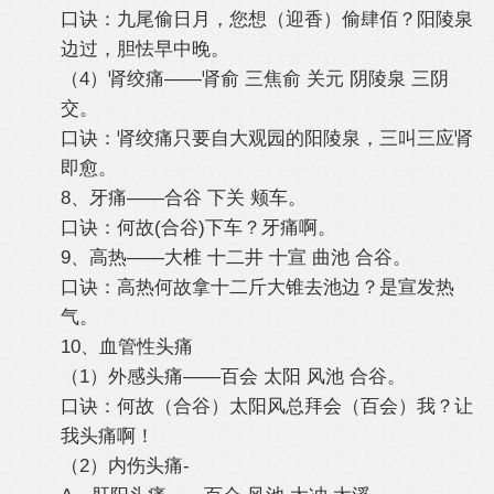
口诀：九尾偷日月，您想（迎香）偷肆佰？阳陵泉
边过，胆怯早中晚。
（4）肾绞痛——肾俞 三焦俞 关元 阴陵泉 三阴
交。
口诀：肾绞痛只要自大观园的阳陵泉，三叫三应肾
即愈。
8、牙痛——合谷 下关 颊车。
口诀：何故(合谷)下车？牙痛啊。
9、高热——大椎 十二井 十宣 曲池 合谷。
口诀：高热何故拿十二斤大锥去池边？是宣发热
气。
10、血管性头痛
（1）外感头痛——百会 太阳 风池 合谷。
口诀：何故（合谷）太阳风总拜会（百会）我？让
我头痛啊！
（2）内伤头痛-