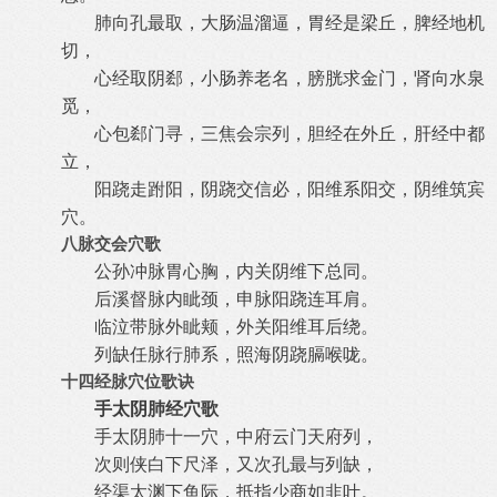
肺向孔最取，大肠温溜逼，胃经是梁丘，脾经地机
切，
心经取阴郄，小肠养老名，膀胱求金门，肾向水泉
觅，
心包郄门寻，三焦会宗列，胆经在外丘，肝经中都
立，
阳跷走跗阳，阴跷交信必，阳维系阳交，阴维筑宾
穴。
八脉交会穴歌
公孙冲脉胃心胸，内关阴维下总同。
后溪督脉内眦颈，申脉阳跷连耳肩。
临泣带脉外眦颊，外关阳维耳后绕。
列缺任脉行肺系，照海阴跷膈喉咙。
十四经脉穴位歌诀
手太阴肺经穴歌
手太阴肺十一穴，中府云门天府列，
次则侠白下尺泽，又次孔最与列缺，
经渠太渊下鱼际，抵指少商如韭叶。