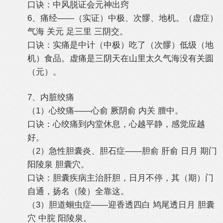
口诀：中风脱证会元神出窍
6、痛经——（实证）中极、次髎、地机。（虚症）
气海 关元 足三里 三阴交。
口诀：实痛是中计（中极）吃了（次髎）低级（地
机）食品。虚痛是三阴天在山里太久气海没有关圆
（元）。
7、内脏绞痛
（1）心绞痛——心俞 厥阴俞 内关 膻中。
口诀：心绞痛到内堂休息，心越平静，感觉应越
好。
（2）急性胆囊炎、胆石症——胆俞 肝俞 日月 期门
阳陵泉 胆囊穴。
口诀：胆囊疾病主治肝胆，日月不停，其（期）门
自通，扬名（陵）全靠这。
（3）胆道蛔虫症——迎香透四白 鸠尾透日月 胆囊
穴 中脘 阳陵泉。