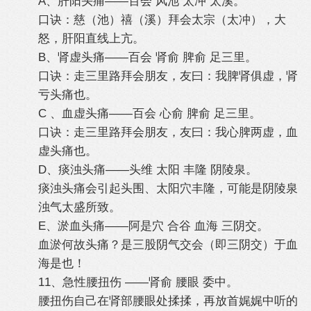
A、肝阳头痛——百会 风池 太冲 太溪。
口诀：慈（池）禧（溪）拜会太宗（太冲），大
怒，肝阳直线上亢。
B、肾虚头痛——百会 肾俞 脾俞 足三里。
口诀：走三里路拜会朋友，友曰：我脾肾俱虚，肾
亏头痛也。
C 、血虚头痛——百会 心俞 脾俞 足三里。
口诀：走三里路拜会朋友，友曰：我心脾两虚，血
虚头痛也。
D、痰浊头痛——头维 太阳 丰隆 阴陵泉。
痰浊头痛会引起头围、太阳穴丰隆，可能是阴陵泉
浊气太盛所致。
E、淤血头痛——阿是穴 合谷 血海 三阴交。
血淤何故头痛？是三股阴气交会（即三阴交）于血
海是也！
11、急性腰扭伤 ——肾俞 腰眼 委中。
腰扭伤自己在肾部腰眼处揉揉，再放首娓娓中听的