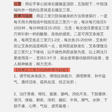
位置
：用右手掌心按准右腿膝盖顶部，五指朝下，中指顶
端向外一指的位置就是右腿足三里。
按摩与温灸
：用足三里穴防病健身的方法简便易行，一是
每天用大拇指或中指按压足三里穴一次，每次每穴按压5-
10分钟，每分钟按压15-20次，注意：每次按压要使足三里
穴有针刺一样的酸胀、发热的感觉。二是可用艾条做艾
灸，每周艾灸足三里穴1-2次，每次灸15-20分钟，艾灸时
应让艾条的温度稍高一点，使局部皮肤发红，艾条缓慢沿
足三里穴上下移动，以不烧伤局部皮肤为度。以上两法只
要使用其一，坚持2-3个月，就会使胃肠功能得到改善，使
人精神焕发，精力充沛。
【按摩足三里穴位的作用与好处】
1、调节机体免疫力、增强抗病能力、调理脾胃、补中益
气、通经活络、疏风化湿、扶正祛邪；
2、治疗胃痛、呕吐、腹胀、肠鸣、消化不良、下肢痿痹、
泄泻、便秘、痢疾、疳积、癫狂、中风、脚气、水肿、下
肢不遂、心悸、气短、虚劳羸瘦；