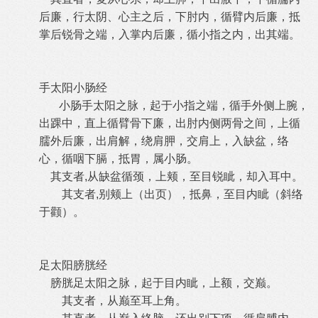
后廉，行太阴、心主之后，下肘内，循臂内后廉，抵
掌后锐骨之端，入掌内后廉，循小指之内，出其端。
手太阳小肠经
小肠手太阳之脉，起于小指之端，循手外侧上腕，
出踝中，直上循臂骨下廉，出肘内侧两骨之间，上循
臑外后廉，出肩解，绕肩胛，交肩上，入缺盆，络
心，循咽下膈，抵胃，属小肠。
其支者,从缺盆循颈，上颊，至目锐眦，却入耳中。
其支者,别颊上（出页），抵鼻，至目内眦（斜络
于颧）。
足太阳膀胱经
膀胱足太阳之脉，起于目内眦，上额，交巅。
其支者，从巅至耳上角。