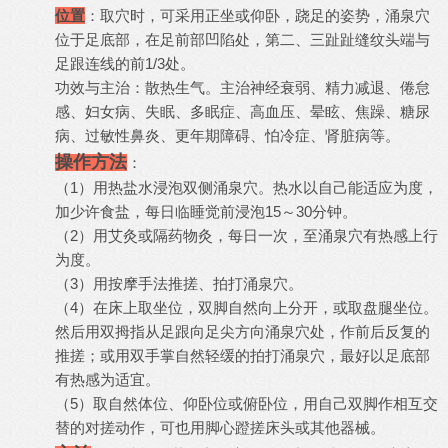
位置
：取穴时，可采用正坐或仰卧，跷足的姿势，涌泉穴
位于足底部，在足前部凹陷处，第二、三趾趾缝纹头端与
足跟连线的前1/3处。
功效与主治：散热生气。主治神经衰弱、精力减退、倦怠
感、妇女病、失眠、多眠症、高血压、晕眩、焦躁、糖尿
病、过敏性鼻炎、更年期障碍、怕冷症、肾脏病等。
操作方法
：
（1）用热盐水浸泡双侧涌泉穴。热水以自己能适应为度，
加少许食盐，每日临睡觉前浸泡15～30分钟。
（2）用艾灸或隔药物灸，每日一次，至涌泉穴有热感上行
为度。
（3）用按摩手法推搓、拍打涌泉穴。
（4）在床上取坐位，双脚自然向上分开，或取盘腿坐位。
然后用双拇指从足跟向足尖方向涌泉穴处，作前后反复的
推搓；或用双手掌自然轻缓的拍打涌泉穴，最好以足底部
有热感为适宜。
（5）取自然体位、仰卧位或俯卧位，用自己双脚作相互交
替的对搓动作，可也用脚心蹬搓床头或其他器械。