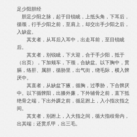
足少阳胆经
胆足少阳之脉，起于目锐眦，上抵头角，下耳后，
循颈，行手少阳之前，至肩上，却交出手少阳之后，
入缺盆。
其支者，从耳后入耳中，出走耳前，至目锐眦
后。
其支者，别锐眦，下大迎，合于手少阳，抵于
（出页），下加颊车，下颈，合缺盆。以下胸中，贯
膈，络肝、属胆，循胁里，出气街，绕毛际，横入髀
厌中。
其直者，从缺盆下腋，循胸，过季胁，下合髀厌
中。以下循髀阳，出膝外廉，下外辅骨之前，直下抵
绝骨之端，下出外踝之前，循足跗上，入小指次指之
间。
其支者，别跗上，入大指之间，循大指歧骨内，
出其端；还贯爪甲，出三毛。