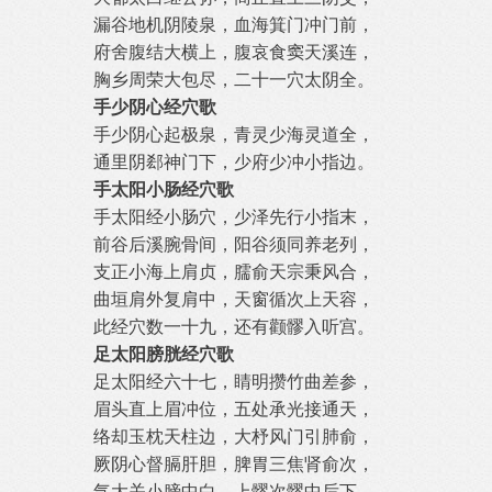
漏谷地机阴陵泉，血海箕门冲门前，
府舍腹结大横上，腹哀食窦天溪连，
胸乡周荣大包尽，二十一穴太阴全。
手少阴心经穴歌
手少阴心起极泉，青灵少海灵道全，
通里阴郄神门下，少府少冲小指边。
手太阳小肠经穴歌
手太阳经小肠穴，少泽先行小指末，
前谷后溪腕骨间，阳谷须同养老列，
支正小海上肩贞，臑俞天宗秉风合，
曲垣肩外复肩中，天窗循次上天容，
此经穴数一十九，还有颧髎入听宫。
足太阳膀胱经穴歌
足太阳经六十七，睛明攒竹曲差参，
眉头直上眉冲位，五处承光接通天，
络却玉枕天柱边，大杼风门引肺俞，
厥阴心督膈肝胆，脾胃三焦肾俞次，
气大关小膀中白，上髎次髎中后下，