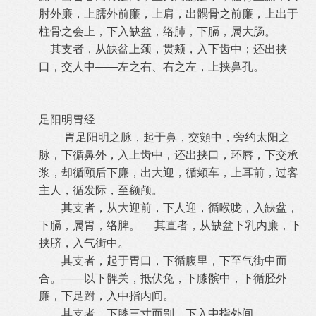
肘外廉，上臑外前廉，上肩，出髃骨之前廉，上出于
柱骨之会上，下入缺盆，络肺，下膈，属大肠。
其支者，从缺盆上颈，贯颊，入下齿中；还出挟
口，交人中——左之右、右之左，上挟鼻孔。
足阳明胃经
胃足阳明之脉，起于鼻，交頞中，旁约太阳之
脉，下循鼻外，入上齿中，还出挟口，环唇，下交承
浆，却循颐后下廉，出大迎，循颊车，上耳前，过客
主人，循发际，至额颅。
其支者，从大迎前，下人迎，循喉咙，入缺盆，
下膈，属胃，络脾。 其直者，从缺盆下乳内廉，下
挟脐，入气街中。
其支者，起于胃口，下循腹里，下至气街中而
合。——以下髀关，抵伏兔，下膝髌中，下循胫外
廉，下足跗，入中指内间。
其支者，下膝三寸而别，下入中指外间。