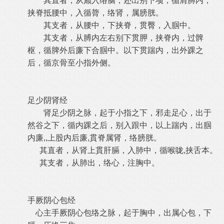
其直者，从巅入络脑，还出别下项，循肩膊内，
挟脊抵腰中，入循膂，络肾，属膀胱。
其支者，从腰中，下挟脊，贯臀，入腘中。
其支者，从膊内左右别下贯胛，挟脊内，过髀
枢，循脾外后廉下合腘中。以下贯踹内，出外踝之
后，循京骨至小指外侧。
足少阴肾经
肾足少阴之脉，起于小指之下，邪走足心，出于
然谷之下，循内踝之后，别入跟中，以上踹内，出腘
内廉,,上股内后廉,貫脊属肾，络膀胱。
其直者，从肾上貫肝膈，入肺中，循喉咙,挟舌本。
其支者，从肺出，络心，注胸中。
手厥阴心包经
心主手厥阴心包络之脉，起于胸中，出属心包，下