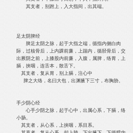
其支者，别跗上，入大指间，出其端。
足太阴脾经
脾足太阴之脉，起于大指之端，循指内侧白肉
际，过核骨后，上内踝前廉，上踹内，循胫骨后，交
出厥阴之前，上膝股内前廉，入腹，属脾，络胃，上
膈，挟咽，连舌本，散舌下。
其支者，复从胃，别上膈，注心中
脾之大络，名曰大包，出渊腋下三寸，布胸胁。
手少阴心经
心手少阴之脉，起于心中，出属心系，下膈，络
小肠。
其支者，从心系，上挟咽，系目系。
其直者，复从心系，却上肺，下出腋下，下循臑内