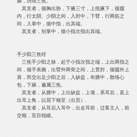
膈，历络三焦。
其支者，循胸出胁，下腋三寸，上抵腋下，循臑
内，行太阴、少阴之间，入肘中，下臂，行两筋之
间，入掌中，循中指，出其端。
其支者，别掌中，循小指次指出其端。
手少阳三焦经
三焦手少阳之脉，起于小指次指之端，上出两指之
间，循手表腕，出臂外两骨之间，上贯肘，循臑外上
肩，而交出足少阳之后，入缺盆，布膻中，散络心
包，下膈，遍属三焦。
其支者，从膻中，上出缺盆，上项，系耳后，直上
出耳上角，以屈下颊至（出页）.
其支者，从耳后入耳中，出走耳前，过客主人，前
交颊，至目锐眦。