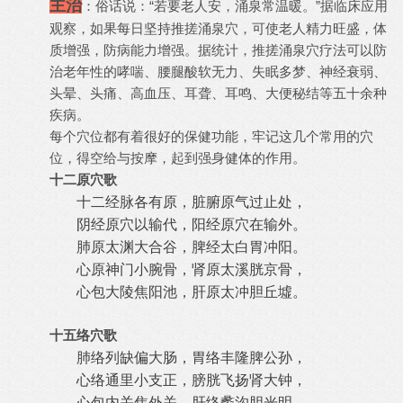
主治
：俗话说：“若要老人安，涌泉常温暖。”据临床应用
观察，如果每日坚持推搓涌泉穴，可使老人精力旺盛，体
质增强，防病能力增强。据统计，推搓涌泉穴疗法可以防
治老年性的哮喘、腰腿酸软无力、失眠多梦、神经衰弱、
头晕、头痛、高血压、耳聋、耳鸣、大便秘结等五十余种
疾病。
每个穴位都有着很好的保健功能，牢记这几个常用的穴
位，得空给与按摩，起到强身健体的作用。
十二原穴歌
十二经脉各有原，脏腑原气过止处，
阴经原穴以输代，阳经原穴在输外。
肺原太渊大合谷，脾经太白胃冲阳。
心原神门小腕骨，肾原太溪胱京骨，
心包大陵焦阳池，肝原太冲胆丘墟。
十五络穴歌
肺络列缺偏大肠，胃络丰隆脾公孙，
心络通里小支正，膀胱飞扬肾大钟，
心包内关焦外关，肝络蠡沟胆光明。