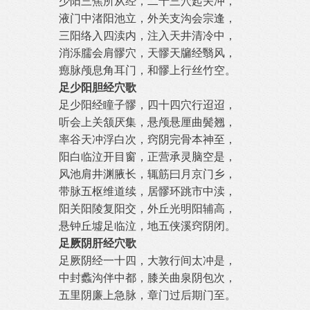
少阳三焦所从经，二十三穴起关冲，
液门中渚阳池立，外关支沟会宗逢，
三阳络入四渎内，注入天井清冷中，
消泺臑会肩髎穴，天髎天牖经翳风，
瘛脉颅息角耳门，和髎上行丝竹空。
足少阳胆经穴歌
足少阳经瞳子髎，四十四穴行迢迢，
听会上关颔厌集，悬颅悬厘曲鬓翘，
率谷天冲浮白次，窍阴完骨本神至，
阳白临泣开目窗，正营承灵脑空是，
风池肩井渊腋长，辄筋曰月京门乡，
带脉五枢维道续，居髎环跳市中渎，
阳关阳陵复阳交，外丘光明阳辅高，
悬钟丘墟足临泣，地五侠溪窍阴闭。
足厥阴肝经穴歌
足厥阴经一十四，大敦行间太冲是，
中封蠡沟伴中都，膝关曲泉阴包次，
五里阴廉上急脉，章门过后期门至。