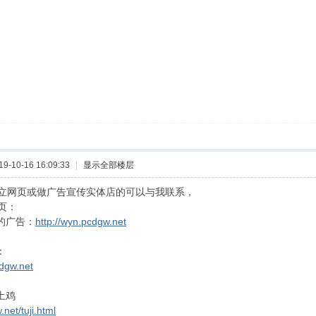
-10-16 16:09:33
|
显示全部楼层
立网页或做广告宣传实体店的可以与我联系，
页：
柚的广告：
http://wyn.pcdgw.net
：
cdgw.net
土鸡
.net/tuji.html