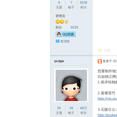
6
7
9228
主题
帖子
积分
管理员
积分
9228
发消息
回复
pcdgw
发表于 2019
想要制作独
比如独立网
1.南岸桔
2.葛墩雷竹
http://yjs.p
26
39
68万
3.石陂仕云
主题
帖子
积分
http://pcdgw