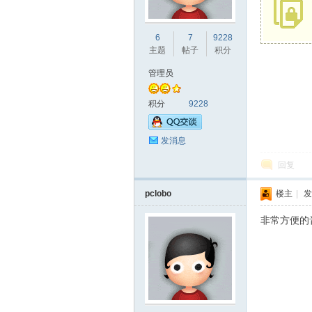
城
6
7
9228
主题
帖子
积分
管理员
积分
9228
发消息
回复
社
pclobo
楼主
|
发
非常方便的
区