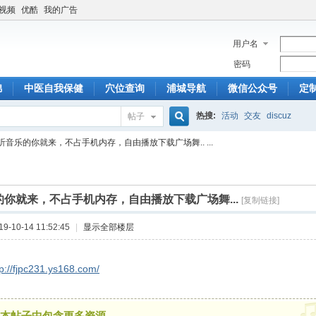
6视频
优酷
我的广告
用户名
密码
锦
中医自我保健
穴位查询
浦城导航
微信公众号
定
热搜:
活动
交友
discuz
帖子
搜
听音乐的你就来，不占手机内存，自由播放下载广场舞.. ...
索
你就来，不占手机内存，自由播放下载广场舞...
[复制链接]
-10-14 11:52:45
|
显示全部楼层
tp://fjpc231.ys168.com/
本帖子中包含更多资源