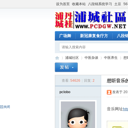
设为首页
收藏本站
八段锦系统学习
土豆
5
广场舞
新冠康复食疗方
八段
浦城社区
中医杂谈
中医养生
想
想听音乐的
查看:
54626
|
回复:
2
浦
»
›
›
›
pclobo
发表于 2019
音乐网址
ht