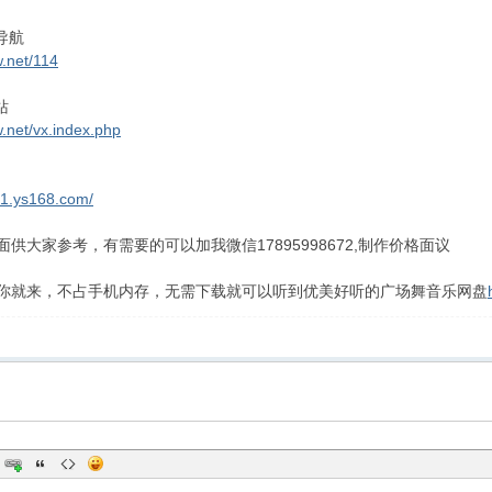
导航
w.net/114
站
w.net/vx.index.php
231.ys168.com/
供大家参考，有需要的可以加我微信17895998672,制作价格面议
你就来，不占手机内存，无需下载就可以听到优美好听的广场舞音乐网盘