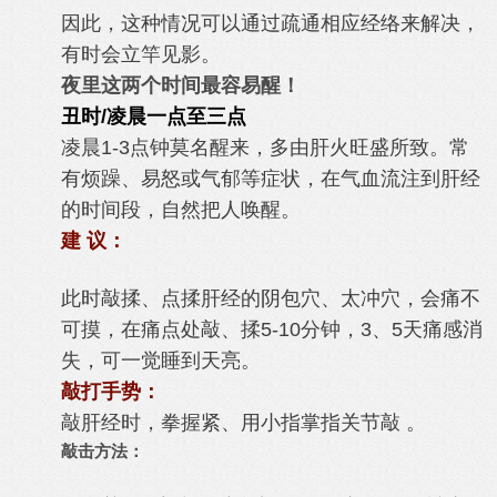
因此，这种情况可以通过疏通相应经络来解决，
有时会立竿见影。
夜里这两个时间最容易醒！
丑时/凌晨一点至三点
凌晨1-3点钟莫名醒来，多由肝火旺盛所致。常
有烦躁、易怒或气郁等症状，在气血流注到肝经
的时间段，自然把人唤醒。
建 议：
此时敲揉、点揉肝经的阴包穴、太冲穴，会痛不
可摸，在痛点处敲、揉5-10分钟，3、5天痛感消
失，可一觉睡到天亮。
敲打手势：
敲肝经时，拳握紧、用小指掌指关节敲 。
敲击方法：