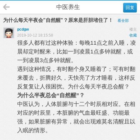
中医养生
回复
为什么每天半夜会"自然醒"？原来是肝胆堵住了！
看全部
pcdgw
楼主
2019-10-12 18:15:58
收藏
很多人都有过这种体验：每晚11点之前入睡，凌
晨却定时醒来，比如一到凌晨1点多钟就醒，或
一到凌晨3点多钟就醒。
遇到这种情况，有时翻个身又睡着了；可有时翻
来覆去，折腾好久，天快亮了方才睡着，这样反
反复复让人很困扰。为什么每天半夜总会醒？
为什么半夜总会“自然醒”？
中医认为，人体脏腑与十二个时辰相对应。在相
对应的时辰里，本脏腑的气血最旺盛、功能最
强，如果脏腑有异常，就会出现难莫名清醒且以
入眠的情形。