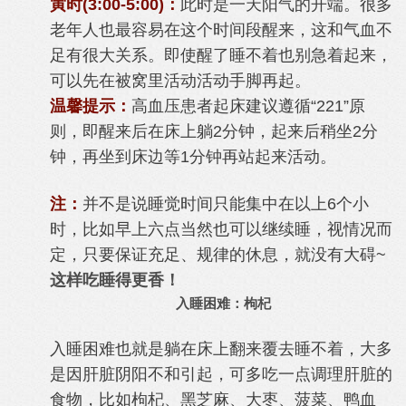
寅时(3:00-5:00)：
此时是一天阳气的开端。很多
老年人也最容易在这个时间段醒来，这和气血不
足有很大关系。即使醒了睡不着也别急着起来，
可以先在被窝里活动活动手脚再起。
温馨提示：
高血压患者起床建议遵循“221”原
则，即醒来后在床上躺2分钟，起来后稍坐2分
钟，再坐到床边等1分钟再站起来活动。
注：
并不是说睡觉时间只能集中在以上6个小
时，比如早上六点当然也可以继续睡，视情况而
定，只要保证充足、规律的休息，就没有大碍~
这样吃睡得更香！
入睡困难：枸杞
入睡困难也就是躺在床上翻来覆去睡不着，大多
是因肝脏阴阳不和引起，可多吃一点调理肝脏的
食物，比如枸杞、黑芝麻、大枣、菠菜、鸭血