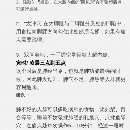
1、轻敲3－5遍后，在大腿内侧的“阴包穴”会有强烈痛点，
可进行点揉。
2、“太冲穴”在大脚趾与二脚趾分叉处的凹陷中，
用食指向脚踝方向勾住此处然后点揉，如果有痛
点需要疏理。
3、双脚着地，一手握空拳轻敲大腿内侧。
寅时/ 凌晨三点到五点
这个时辰是肺经当令，也就是肺功能最强的时
候，因此肺火过旺、肺气不足、肺热等人群就更
容易醒来。
建议 ：
肺不好的人群可以多吃润肺的食物，比如梨、百
合等等，睡前不妨敲揉肺经的孔最穴、点揉鱼际
穴，在痛点处每次操作5—10分钟。经过一段时