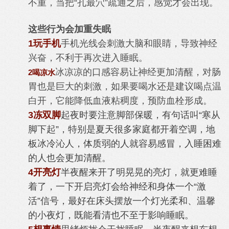
不重，当把“孔最穴”疏通之后，感觉才会出现。
这些行为会加重失眠
1
玩手机
手机光线会刺激大脑和眼睛，导致神经
兴奋，不利于再次进入睡眠。
冰凉凉的口感容易让神经更加清醒，对肠
2喝凉水
胃也是巨大的刺激，如果要喝水还是建议喝点温
白开，它能降低血液粘稠度，预防血栓形成。
3冻双脚
起夜时要注意脚部保暖，有句话叫“寒从
脚下起”，特别是夏天很多家庭都开着空调，地
板冰冷沁人，体质弱的人就容易感冒，入睡困难
的人也会更加清醒。
4开亮灯
半夜醒来开了明晃晃的亮灯，就更难睡
着了，一下开启亮灯会给神经和身体一个“激
活”信号，最好在床头摆放一个灯光柔和、温馨
的小夜灯，既能看清也不至于影响睡眠。