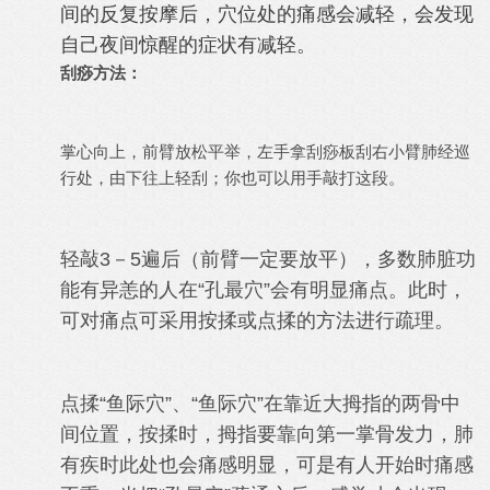
间的反复按摩后，穴位处的痛感会减轻，会发现
自己夜间惊醒的症状有减轻。
刮痧方法：
掌心向上，前臂放松平举，左手拿刮痧板刮右小臂肺经巡
行处，由下往上轻刮；你也可以用手敲打这段。
轻敲3－5遍后（前臂一定要放平），多数肺脏功
能有异恙的人在“孔最穴”会有明显痛点。此时，
可对痛点可采用按揉或点揉的方法进行疏理。
点揉“鱼际穴”、“鱼际穴”在靠近大拇指的两骨中
间位置，按揉时，拇指要靠向第一掌骨发力，肺
有疾时此处也会痛感明显，可是有人开始时痛感