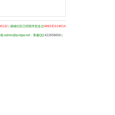
0132
|
浦城社区已经陪伴您走过
4893天3小时14
箱:admin@pcdgw.net
|
客服QQ:
422658656
|