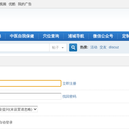
6视频
优酷
我的广告
锦
中医自我保健
穴位查询
浦城导航
微信公众号
定
热搜:
活动
交友
discuz
帖子
搜
索
立即注册
找回密码
自动登录