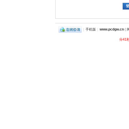
|
手机版
|
www.pcdgw.cn
(
闽
分41